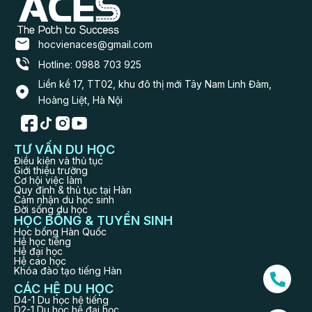
hocvienaces@gmail.com
Hotline: 0988 703 925
Liền kề 17, TT02, khu đô thị mới Tây Nam Linh Đàm,
Hoàng Liệt, Hà Nội
TƯ VẤN DU HỌC
Điều kiện và thủ tục
Giới thiệu trường
Cơ hội việc làm
Quy định & thủ tục tại Hàn
Cảm nhận du học sinh
Đời sống du học
HỌC BỔNG & TUYỂN SINH
Học bổng Hàn Quốc
Hệ học tiếng
Hệ đại học
Hệ cao học
Khóa đào tạo tiếng Hàn
CÁC HỆ DU HỌC
D4-1 Du học hệ tiếng
D2-1 Du học hệ đại học